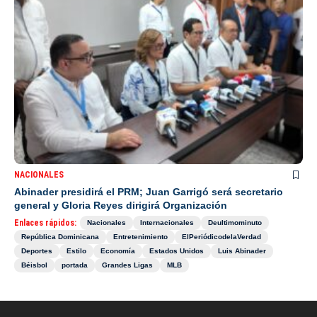
NACIONALES
Abinader presidirá el PRM; Juan Garrigó será secretario
general y Gloria Reyes dirigirá Organización
Enlaces rápidos:
Nacionales
Internacionales
Deultimominuto
República Dominicana
Entretenimiento
ElPeriódicodelaVerdad
Deportes
Estilo
Economía
Estados Unidos
Luis Abinader
Béisbol
portada
Grandes Ligas
MLB