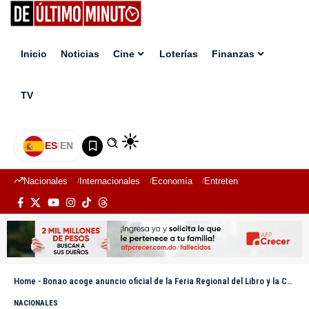
Inicio
Noticias
Cine
Loterías
Finanzas
TV
ES
|
EN
Nacionales
Internacionales
Economía
Entretenimiento
Deport
Home
-
Bonao acoge anuncio oficial de la Feria Regional del Libro y la Cultura Cibao 2026
NACIONALES