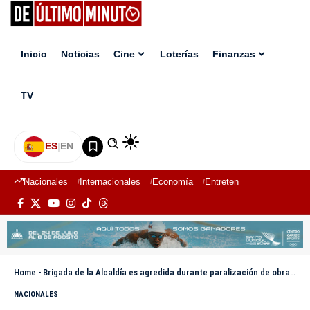
Inicio
Noticias
Cine
Loterías
Finanzas
TV
ES
|
EN
Nacionales
Internacionales
Economía
Entretenimiento
Deport
Home
-
Brigada de la Alcaldía es agredida durante paralización de obra ilegal en el Ensanche Julieta Morales
NACIONALES