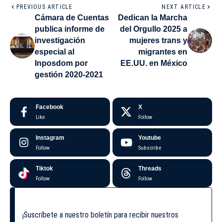
PREVIOUS ARTICLE
NEXT ARTICLE
Cámara de Cuentas
Dedican la Marcha
publica informe de
del Orgullo 2025 a
investigación
mujeres trans y
especial al
migrantes en
Inposdom por
EE.UU. en México
gestión 2020-2021
Facebook
X
Like
Follow
Instagram
Youtube
Follow
Subscribe
Tiktok
Threads
Follow
Follow
¡Suscríbete a nuestro boletín para recibir nuestros