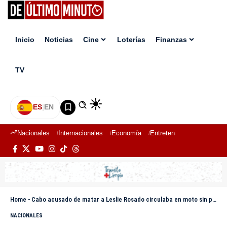
Inicio
Noticias
Cine
Loterías
Finanzas
TV
ES
|
EN
Nacionales
Internacionales
Economía
Entretenimiento
Deport
Home
-
Cabo acusado de matar a Leslie Rosado circulaba en moto sin placa, según MP
NACIONALES