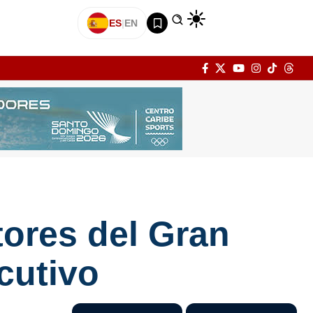
ES
|
EN
tores del Gran
cutivo