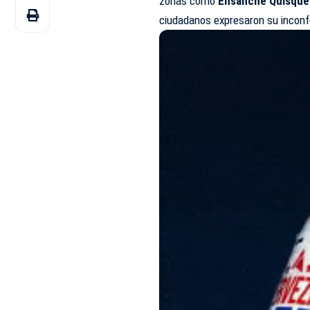
zonas como
Ensanche Quisquey
ciudadanos expresaron su incon