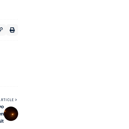
ARTICLE
vo
en
it