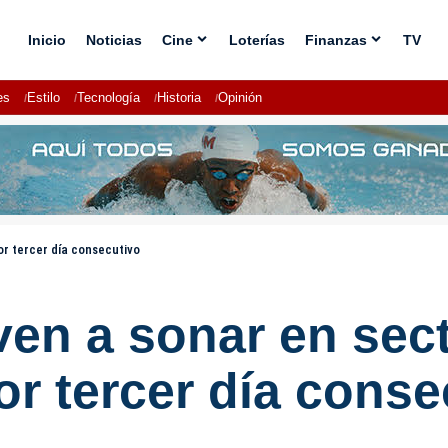
Inicio
Noticias
Cine
Loterías
Finanzas
TV
es
Estilo
Tecnología
Historia
Opinión
r tercer día consecutivo
ven a sonar en sec
r tercer día conse