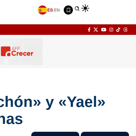
ES
|
EN
chón» y «Yael»
nas