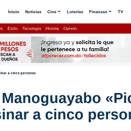
Inicio
Noticias
Cine
Loterías
Finanzas
TV
es
Estilo
Tecnología
Historia
Opinión
inar a cinco personas
 Manoguayabo «Pi
inar a cinco perso