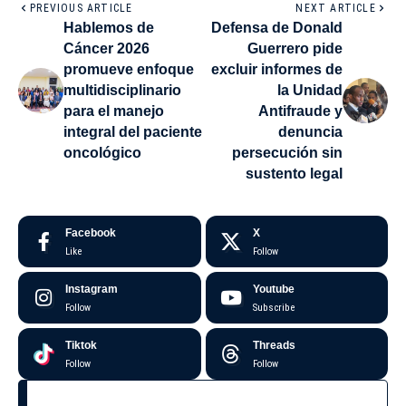
PREVIOUS ARTICLE
NEXT ARTICLE
Hablemos de
Defensa de Donald
Cáncer 2026
Guerrero pide
promueve enfoque
excluir informes de
multidisciplinario
la Unidad
para el manejo
Antifraude y
integral del paciente
denuncia
oncológico
persecución sin
sustento legal
Facebook
X
Like
Follow
Instagram
Youtube
Follow
Subscribe
Tiktok
Threads
Follow
Follow