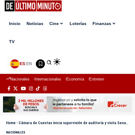
Inicio
Noticias
Cine
Loterías
Finanzas
TV
ES
|
EN
Nacionales
Internacionales
Economía
Entretenimiento
Deport
Home
-
Cámara de Cuentas inicia supervisión de auditoría y visita Senasa para verificar avances de fiscalización
NACIONALES