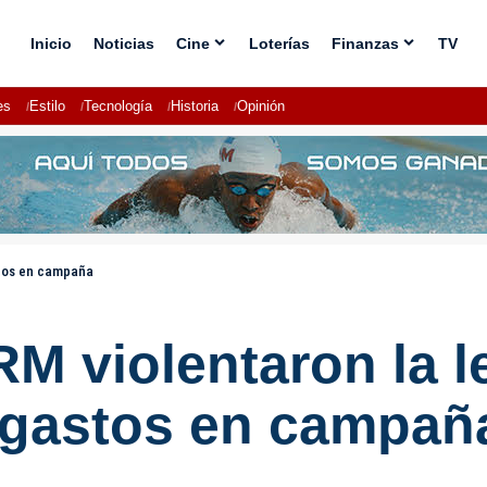
Inicio
Noticias
Cine
Loterías
Finanzas
TV
es
Estilo
Tecnología
Historia
Opinión
stos en campaña
M violentaron la l
 gastos en campañ