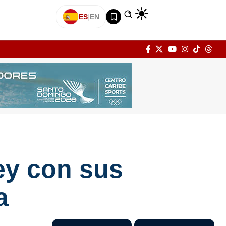
ES
|
EN
ey con sus
a