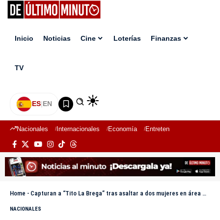
Inicio
Noticias
Cine
Loterías
Finanzas
TV
ES
|
EN
Nacionales
Internacionales
Economía
Entretenimiento
Deport
Home
-
Capturan a “Tito La Brega” tras asaltar a dos mujeres en área monumental de Santiago
NACIONALES