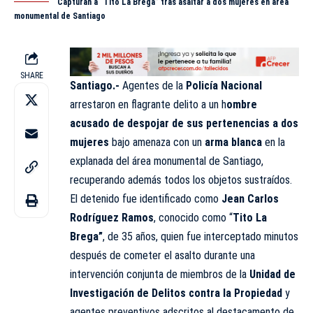
Capturan a “Tito La Brega” tras asaltar a dos mujeres en área
monumental de Santiago
SHARE
Santiago.-
Agentes de la
Policía Nacional
arrestaron en flagrante delito a un h
ombre
acusado de despojar de sus pertenencias a dos
mujeres
bajo amenaza con un
arma blanca
en la
explanada del área monumental de Santiago,
recuperando además todos los objetos sustraídos.
El detenido fue identificado como
Jean Carlos
Rodríguez Ramos
, conocido como “
Tito La
Brega”
, de 35 años, quien fue interceptado minutos
después de cometer el asalto durante una
intervención conjunta de miembros de la
Unidad de
Investigación de Delitos contra la Propiedad
y
agentes preventivos adscritos al destacamento de