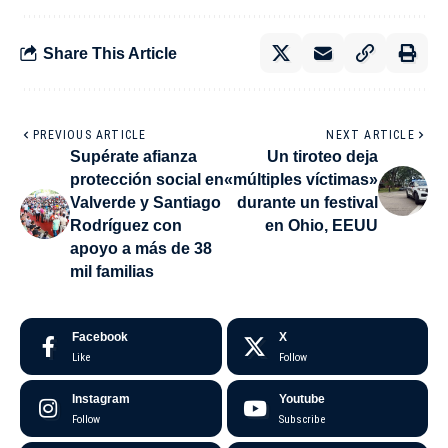
Share This Article
PREVIOUS ARTICLE
NEXT ARTICLE
Supérate afianza
Un tiroteo deja
protección social en
«múltiples víctimas»
Valverde y Santiago
durante un festival
Rodríguez con
en Ohio, EEUU
apoyo a más de 38
mil familias
Facebook
X
Like
Follow
Instagram
Youtube
Follow
Subscribe