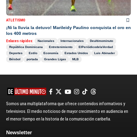
ATLETISMO
¡Ni la lluvia la detuvo! Marileidy Paulino conquista el oro en
los 400 metros
Enlaces rápidos:
Nacionales
Internacionales
Deultimominuto
República Dominicana
Entretenimiento
ElPeriódicodelaVerdad
Deportes
Estilo
Economía
Estados Unidos
Luis Abinader
Béisbol
portada
Grandes Ligas
MLB
Somos una multiplataforma que ofrece contenidos informativos y
televisivos. El medio noticioso de mayor crecimiento en audiencia en
el menor tiempo en la historia de la comunicación caribeña.
Newsletter