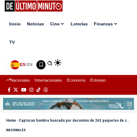
Inicio
Noticias
Cine
Loterías
Finanzas
TV
ES
|
EN
Nacionales
Internacionales
Economía
Entretenimiento
Deport
Home
-
Capturan hombre buscado por decomiso de 263 paquetes de cocaína en Barahona
NACIONALES