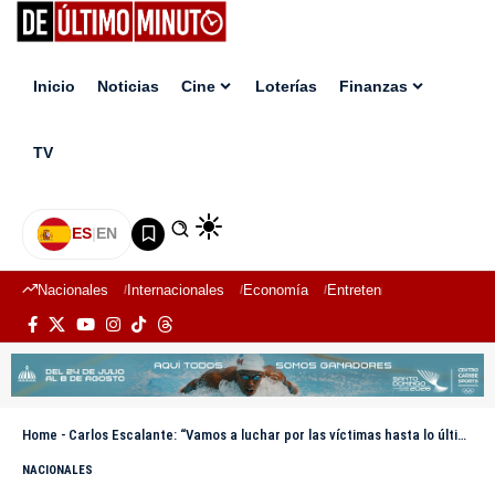
Inicio
Noticias
Cine
Loterías
Finanzas
TV
ES
|
EN
Nacionales
Internacionales
Economía
Entretenimiento
Deport
Home
-
Carlos Escalante: “Vamos a luchar por las víctimas hasta lo último; esto no puede quedar impune”
NACIONALES