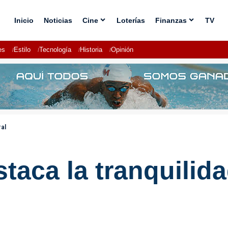
Inicio
Noticias
Cine
Loterías
Finanzas
TV
es
Estilo
Tecnología
Historia
Opinión
ral
taca la tranquilidad