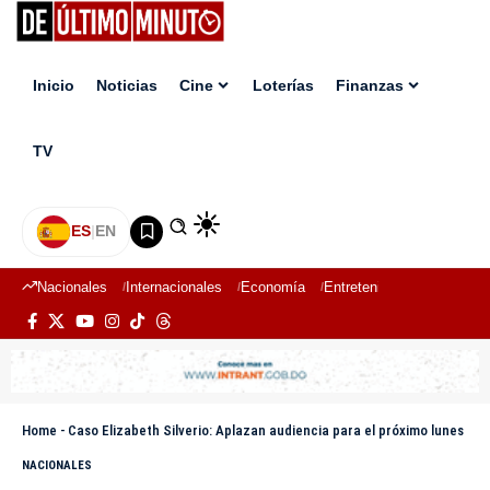
Inicio
Noticias
Cine
Loterías
Finanzas
TV
ES
|
EN
Nacionales
Internacionales
Economía
Entretenimiento
Deport
Home
-
Caso Elizabeth Silverio: Aplazan audiencia para el próximo lunes
NACIONALES