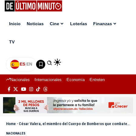
Inicio
Noticias
Cine
Loterías
Finanzas
TV
ES
|
EN
Nacionales
Internacionales
Economía
Entretenimiento
Deport
Home
-
César Valera, el miembro del Cuerpo de Bomberos que combate junto a sus tres hijos
NACIONALES