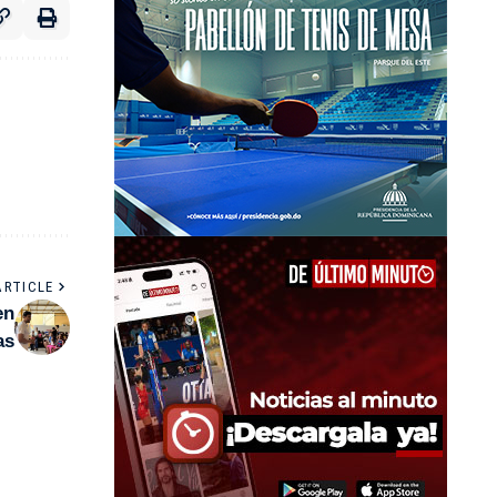
ARTICLE
en
as