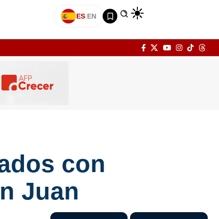
ES
|
EN
sados con
an Juan