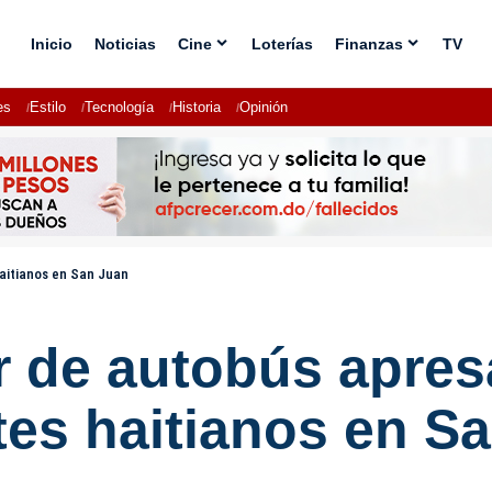
Inicio
Noticias
Cine
Loterías
Finanzas
TV
es
Estilo
Tecnología
Historia
Opinión
aitianos en San Juan
r de autobús apre
tes haitianos en S