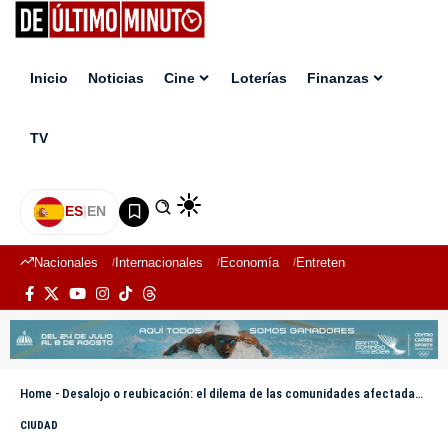
Inicio
Noticias
Cine
Loterías
Finanzas
TV
ES
|
EN
Nacionales
Internacionales
Economía
Entretenimiento
Deport
Home
-
Desalojo o reubicación: el dilema de las comunidades afectadas por Barrick Gold
CIUDAD