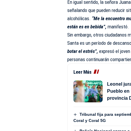
En igual sentido, la señora Juan
señalando que pueden reducir si
alcohólicas.
“Me la encuentro muy
están es en bebida”,
manifestó.
Sin embargo, otros ciudadanos 
Santa es un período de descans
botar el estrés”,
expresó el joven
personas continuarán compartien
Leer Más
Leonel jur
Pueblo en 
provincia 
Tribunal fija para septiem
Coral y Coral 5G
Policía Nacional apresa 