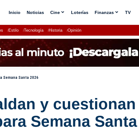
Inicio
Noticias
Cine
Loterías
Finanzas
TV
es
Estilo
Tecnología
Historia
Opinión
ara Semana Santa 2026
ldan y cuestionan
a para Semana Santa