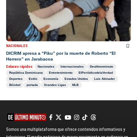
NACIONALES
DICRIM apresa a “Piku” por la muerte de Roberto “El
Herrero” en Jarabacoa
Enlaces rápidos:
Nacionales
Internacionales
Deultimominuto
República Dominicana
Entretenimiento
ElPeriódicodelaVerdad
Deportes
Estilo
Economía
Estados Unidos
Luis Abinader
Béisbol
portada
Grandes Ligas
MLB
Somos una multiplataforma que ofrece contenidos informativos y