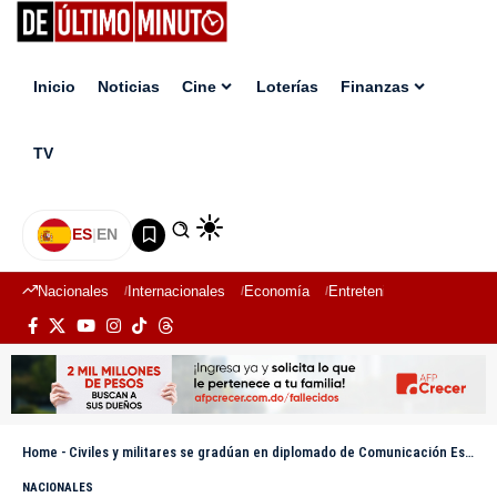
Inicio
Noticias
Cine
Loterías
Finanzas
TV
ES
|
EN
Nacionales
Internacionales
Economía
Entretenimiento
Deport
Home
-
Civiles y militares se gradúan en diplomado de Comunicación Estratégica para la Defensa y Seguridad Nacional
NACIONALES