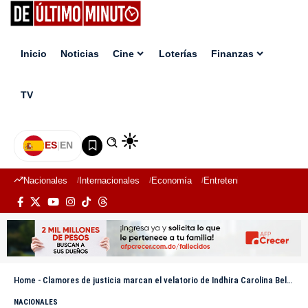
Inicio
Noticias
Cine
Loterías
Finanzas
TV
ES
|
EN
Nacionales
Internacionales
Economía
Entretenimiento
Deport
Home
-
Clamores de justicia marcan el velatorio de Indhira Carolina Beltré en La Toronja
NACIONALES