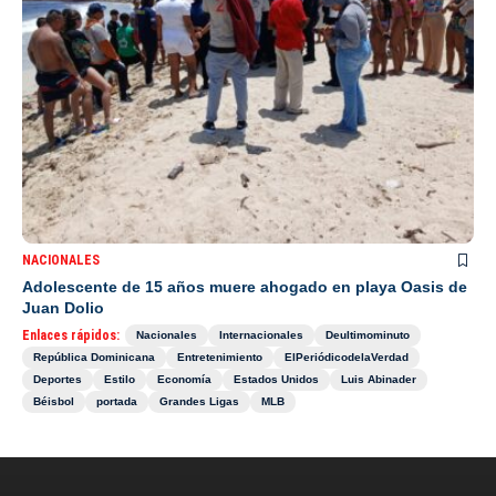
NACIONALES
Adolescente de 15 años muere ahogado en playa Oasis de
Juan Dolio
Enlaces rápidos:
Nacionales
Internacionales
Deultimominuto
República Dominicana
Entretenimiento
ElPeriódicodelaVerdad
Deportes
Estilo
Economía
Estados Unidos
Luis Abinader
Béisbol
portada
Grandes Ligas
MLB