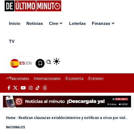
Inicio
Noticias
Cine
Loterías
Finanzas
TV
ES
|
EN
Nacionales
Internacionales
Economía
Entretenimiento
Deport
Home
-
Realizan clausuran establecimientos y notifican a otros por violaciones a la normativa en Ciudad Juan Bosch
NACIONALES