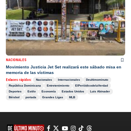
NACIONALES
Movimiento Justicia Jet Set realizará este sábado misa en
memoria de las víctimas
Enlaces rápidos:
Nacionales
Internacionales
Deultimominuto
República Dominicana
Entretenimiento
ElPeriódicodelaVerdad
Deportes
Estilo
Economía
Estados Unidos
Luis Abinader
Béisbol
portada
Grandes Ligas
MLB