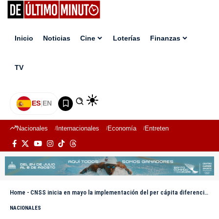
Inicio
Noticias
Cine
Loterías
Finanzas
TV
ES
|
EN
Nacionales
Internacionales
Economía
Entretenimiento
Deport
Home
-
CNSS inicia en mayo la implementación del per cápita diferenciado en el SFS
NACIONALES