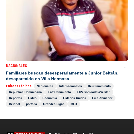
NACIONALES
Familiares buscan desesperadamente a Junior Beltrán,
desaparecido en Villa Hermosa
Enlaces rápidos:
Nacionales
Internacionales
Deultimominuto
República Dominicana
Entretenimiento
ElPeriódicodelaVerdad
Deportes
Estilo
Economía
Estados Unidos
Luis Abinader
Béisbol
portada
Grandes Ligas
MLB