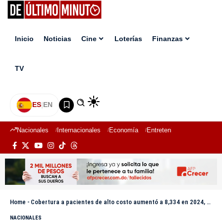
Inicio
Noticias
Cine
Loterías
Finanzas
TV
ES
|
EN
Nacionales
Internacionales
Economía
Entretenimiento
Deport
Home
-
Cobertura a pacientes de alto costo aumentó a 8,334 en 2024, según Abinader
NACIONALES