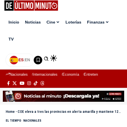
Inicio
Noticias
Cine
Loterías
Finanzas
TV
ES
|
EN
Nacionales
Internacionales
Economía
Entretenimiento
Deport
Home
-
COE eleva a tres las provincias en alerta amarilla y mantiene 12 provincias y el DN en verde por lluvias
EL TIEMPO
NACIONALES