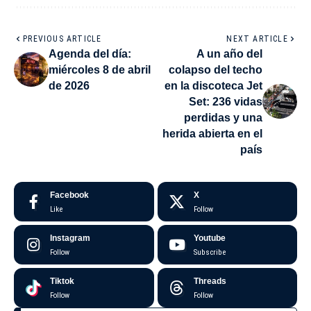
PREVIOUS ARTICLE
NEXT ARTICLE
Agenda del día:
A un año del
miércoles 8 de abril
colapso del techo
de 2026
en la discoteca Jet
Set: 236 vidas
perdidas y una
herida abierta en el
país
Facebook
X
Like
Follow
Instagram
Youtube
Follow
Subscribe
Tiktok
Threads
Follow
Follow