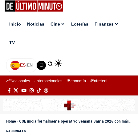
Inicio
Noticias
Cine
Loterías
Finanzas
TV
ES
|
EN
Nacionales
Internacionales
Economía
Entretenimiento
Deport
Home
-
COE inicia formalmente operativo Semana Santa 2026 con más de 50 mil efectivos
NACIONALES