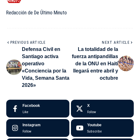
Redacción de De Último Minuto
PREVIOUS ARTICLE
NEXT ARTICLE
Defensa Civil en
La totalidad de la
Santiago activa
fuerza antipandillas
operativo
de la ONU en Haití
«Conciencia por la
llegará entre abril y
Vida, Semana Santa
octubre
2026»
Facebook
X
Like
Follow
Instagram
Youtube
Follow
Subscribe