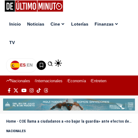
Inicio
Noticias
Cine
Loterías
Finanzas
TV
ES
|
EN
Nacionales
Internacionales
Economía
Entretenimiento
Deport
Home
-
COE llama a ciudadanos a «no bajar la guardia» ante efectos del huracán Beryl
NACIONALES