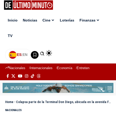
Inicio
Noticias
Cine
Loterías
Finanzas
TV
ES
|
EN
Nacionales
Internacionales
Economía
Entretenimiento
Deport
Home
-
Colapsa parte de la Terminal Don Diego, ubicada en la avenida Francisco Alberto Caamaño Deñó
NACIONALES