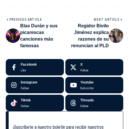
PREVIOUS ARTICLE
NEXT ARTICLE
Blas Durán y sus
Regidor Bivilo
picarescas
Jiménez explica
canciones más
razones de su
famosas
renuncian al PLD
Facebook
X
Like
Follow
Instagram
Youtube
Follow
Subscribe
Tiktok
Threads
Follow
Follow
¡Suscríbete a nuestro boletín para recibir nuestros