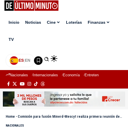
Inicio
Noticias
Cine
Loterías
Finanzas
TV
ES
|
EN
Nacionales
Internacionales
Economía
Entretenimiento
Deport
Home
-
Comisión para fusión Minerd-Mescyt realiza primera reunión de coordinación
NACIONALES