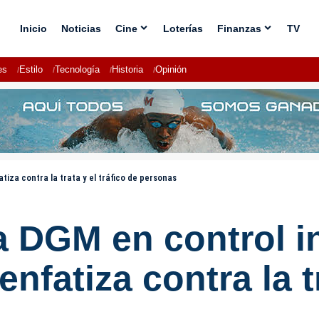
Inicio
Noticias
Cine
Loterías
Finanzas
TV
es
Estilo
Tecnología
Historia
Opinión
iza contra la trata y el tráfico de personas
 DGM en control i
nfatiza contra la tr