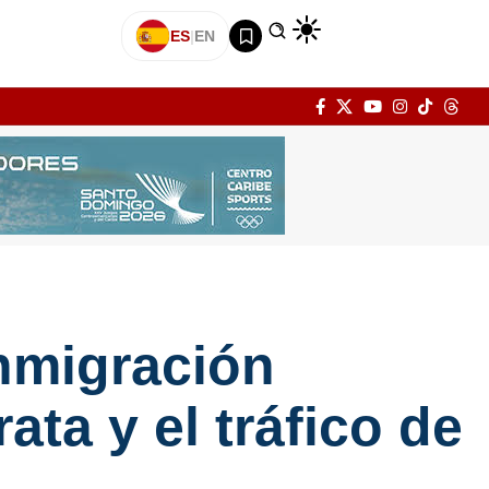
ES
|
EN
nmigración
ata y el tráfico de