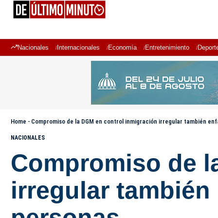
Nacionales
Internacionales
Economía
Entretenimiento
Deport
Home
-
Compromiso de la DGM en control inmigración irregular también enfat
NACIONALES
Compromiso de la
irregular también e
personas