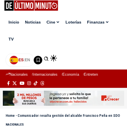
Inicio
Noticias
Cine
Loterías
Finanzas
TV
ES
|
EN
Nacionales
Internacionales
Economía
Entretenimiento
Deport
Home
-
Comunicador resalta gestión del alcalde Francisco Peña en SDO
NACIONALES