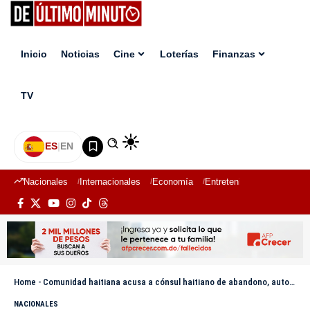
Inicio
Noticias
Cine
Loterías
Finanzas
TV
ES
|
EN
Nacionales
Internacionales
Economía
Entretenimiento
Deport
Home
-
Comunidad haitiana acusa a cónsul haitiano de abandono, autoritarismo y discriminación en Santiago
NACIONALES