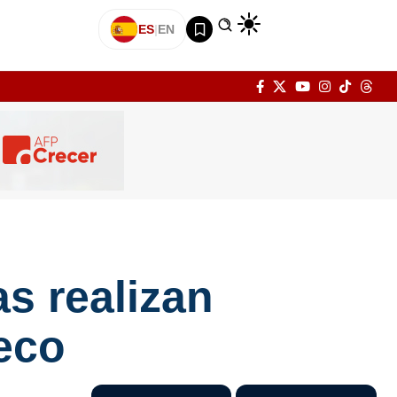
ES
|
EN
s realizan
Seco