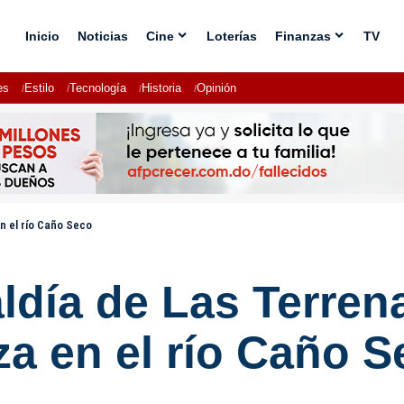
Inicio
Noticias
Cine
Loterías
Finanzas
TV
es
Estilo
Tecnología
Historia
Opinión
n el río Caño Seco
día de Las Terrena
za en el río Caño 