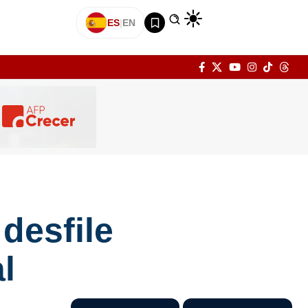
ES
|
EN
desfile
l