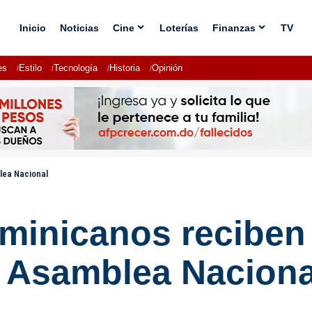
Inicio
Noticias
Cine
Loterías
Finanzas
TV
es
Estilo
Tecnología
Historia
Opinión
blea Nacional
minicanos reciben 
a Asamblea Naciona