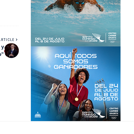
ARTICLE
 y
o”