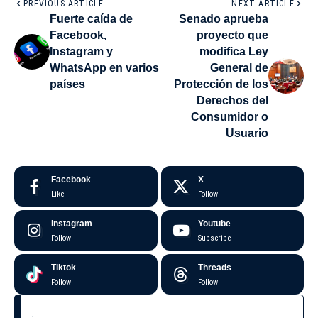
PREVIOUS ARTICLE
NEXT ARTICLE
Fuerte caída de
Senado aprueba
Facebook,
proyecto que
Instagram y
modifica Ley
WhatsApp en varios
General de
países
Protección de los
Derechos del
Consumidor o
Usuario
Facebook
X
Like
Follow
Instagram
Youtube
Follow
Subscribe
Tiktok
Threads
Follow
Follow