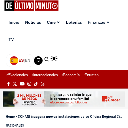
Inicio
Noticias
Cine
Loterías
Finanzas
TV
ES
|
EN
Nacionales
Internacionales
Economía
Entretenimiento
Deport
Home
-
CONANI inaugura nuevas instalaciones de su Oficina Regional Cibao Noroeste en Mao
NACIONALES