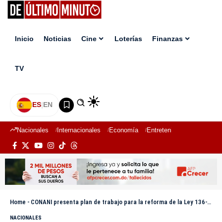
Inicio
Noticias
Cine
Loterías
Finanzas
TV
ES
|
EN
Nacionales
Internacionales
Economía
Entretenimiento
Deport
Home
-
CONANI presenta plan de trabajo para la reforma de la Ley 136-03 sobre Código del Menor
NACIONALES