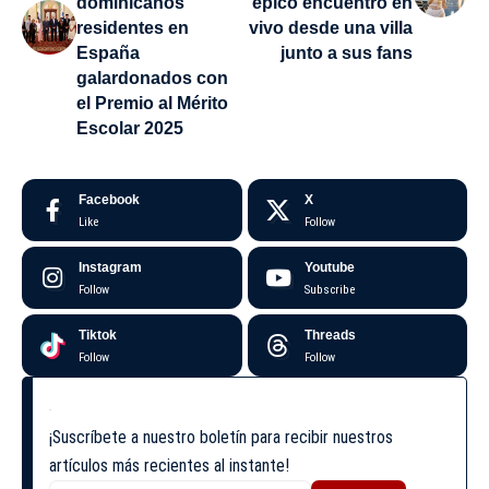
dominicanos
épico encuentro en
residentes en
vivo desde una villa
España
junto a sus fans
galardonados con
el Premio al Mérito
Escolar 2025
Facebook
X
Like
Follow
Instagram
Youtube
Follow
Subscribe
Tiktok
Threads
Follow
Follow
¡Suscríbete a nuestro boletín para recibir nuestros
artículos más recientes al instante!