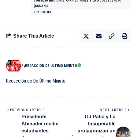
CONSEJO NACIONAL PARA LA NIÑEZ Y LA ADOLESCENCIA
(CONANI)
LEY 136-03
Share This Article
By
REDACCIÓN DE ÚLTIMO MINUTO
Redacción de De Último Minuto
PREVIOUS ARTICLE
NEXT ARTICLE
Presidente
DJ Patio y La
Abinader recibe
Insuperable
estudiantes
protagonizan un