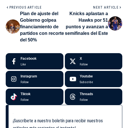
PREVIOUS ARTICLE
NEXT ARTICLE
Plan de ajuste del
Knicks aplastan a
Gobierno golpea
Hawks por 51
financiamiento de
puntos y avanzan a
partidos con recorte
semifinales del Este
del 50%
Facebook
X
Like
Follow
Instagram
Youtube
Follow
Subscribe
Tiktok
Threads
Follow
Follow
¡Suscríbete a nuestro boletín para recibir nuestros