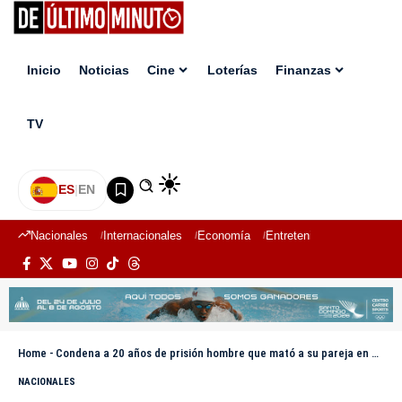
Inicio
Noticias
Cine
Loterías
Finanzas
TV
ES
|
EN
Nacionales
Internacionales
Economía
Entretenimiento
Deport
Home
-
Condena a 20 años de prisión hombre que mató a su pareja en Monte Plata
NACIONALES