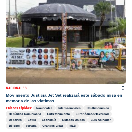
NACIONALES
Movimiento Justicia Jet Set realizará este sábado misa en
memoria de las víctimas
Enlaces rápidos:
Nacionales
Internacionales
Deultimominuto
República Dominicana
Entretenimiento
ElPeriódicodelaVerdad
Deportes
Estilo
Economía
Estados Unidos
Luis Abinader
Béisbol
portada
Grandes Ligas
MLB