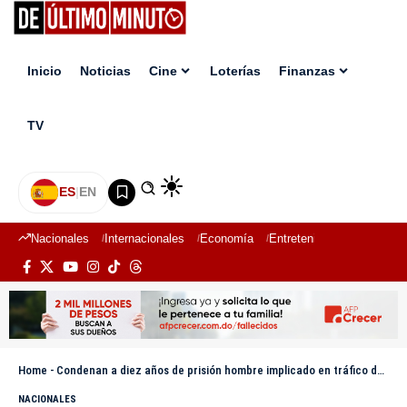
Inicio
Noticias
Cine
Loterías
Finanzas
TV
ES
|
EN
Nacionales
Internacionales
Economía
Entretenimiento
Deport
Home
-
Condenan a diez años de prisión hombre implicado en tráfico de drogas en Las Terrenas
NACIONALES