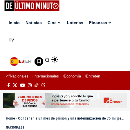
Inicio
Noticias
Cine
Loterías
Finanzas
TV
ES
|
EN
Nacionales
Internacionales
Economía
Entretenimiento
Deport
Home
-
Condenan a un mes de prisión y una indemnización de 75 mil pesos, cubano que agredió miembro de la Digesett
NACIONALES