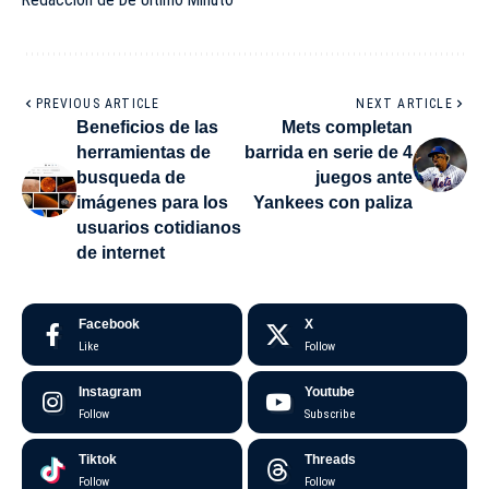
PREVIOUS ARTICLE
NEXT ARTICLE
Beneficios de las
Mets completan
herramientas de
barrida en serie de 4
busqueda de
juegos ante
imágenes para los
Yankees con paliza
usuarios cotidianos
de internet
Facebook
X
Like
Follow
Instagram
Youtube
Follow
Subscribe
Tiktok
Threads
Follow
Follow