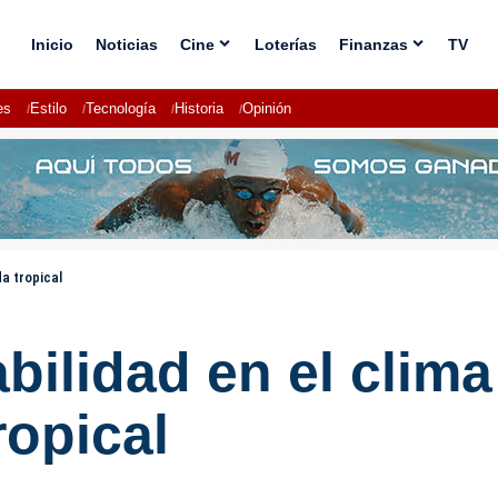
Inicio
Noticias
Cine
Loterías
Finanzas
TV
es
Estilo
Tecnología
Historia
Opinión
da tropical
bilidad en el clima
ropical