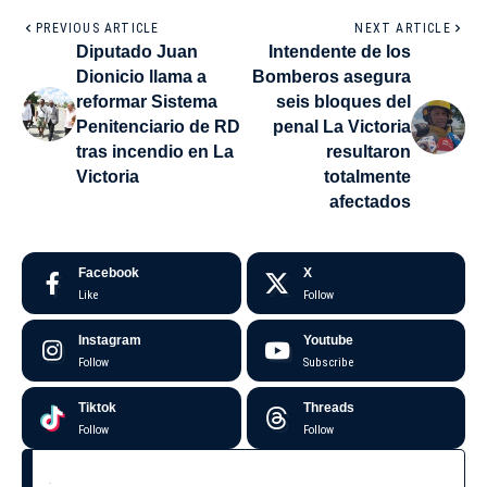
PREVIOUS ARTICLE
NEXT ARTICLE
Diputado Juan
Intendente de los
Dionicio llama a
Bomberos asegura
reformar Sistema
seis bloques del
Penitenciario de RD
penal La Victoria
tras incendio en La
resultaron
Victoria
totalmente
afectados
Facebook
X
Like
Follow
Instagram
Youtube
Follow
Subscribe
Tiktok
Threads
Follow
Follow