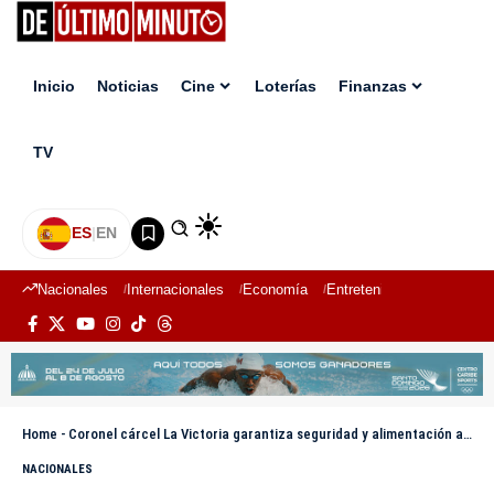
Inicio
Noticias
Cine
Loterías
Finanzas
TV
ES
|
EN
Nacionales
Internacionales
Economía
Entretenimiento
Deport
Home
-
Coronel cárcel La Victoria garantiza seguridad y alimentación a privados de libertad tras incendio
NACIONALES