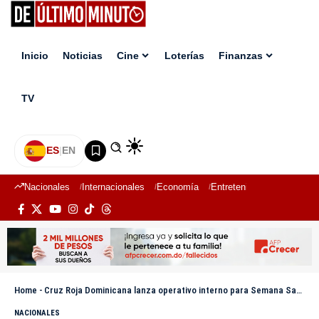
Inicio
Noticias
Cine
Loterías
Finanzas
TV
ES
|
EN
Nacionales
Internacionales
Economía
Entretenimiento
Deport
Home
-
Cruz Roja Dominicana lanza operativo interno para Semana Santa 2026 y anuncia amplia capacidad de respuesta
NACIONALES