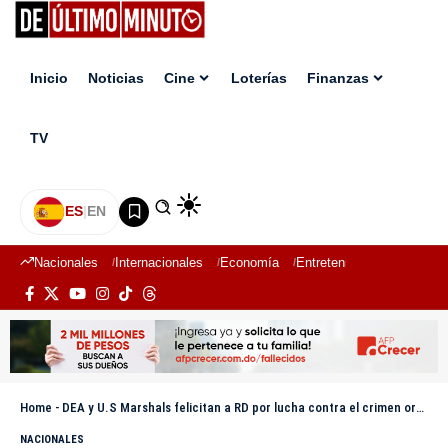
Inicio
Noticias
Cine
Loterías
Finanzas
TV
ES
|
EN
Nacionales
Internacionales
Economía
Entretenimiento
Deport
Home
-
DEA y U.S Marshals felicitan a RD por lucha contra el crimen organizado
NACIONALES