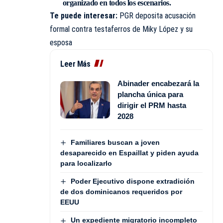
organizado en todos los escenarios.
Te puede interesar:
PGR deposita acusación
formal contra testaferros de Miky López y su
esposa
Leer Más
Abinader encabezará la
plancha única para
dirigir el PRM hasta
2028
Familiares buscan a joven
desaparecido en Espaillat y piden ayuda
para localizarlo
Poder Ejecutivo dispone extradición
de dos dominicanos requeridos por
EEUU
Un expediente migratorio incompleto