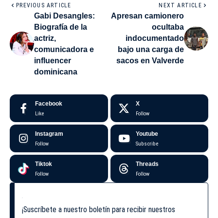
PREVIOUS ARTICLE
NEXT ARTICLE
Gabi Desangles:
Apresan camionero
Biografía de la
ocultaba
actriz,
indocumentado
comunicadora e
bajo una carga de
influencer
sacos en Valverde
dominicana
Facebook
X
Like
Follow
Instagram
Youtube
Follow
Subscribe
Tiktok
Threads
Follow
Follow
¡Suscríbete a nuestro boletín para recibir nuestros