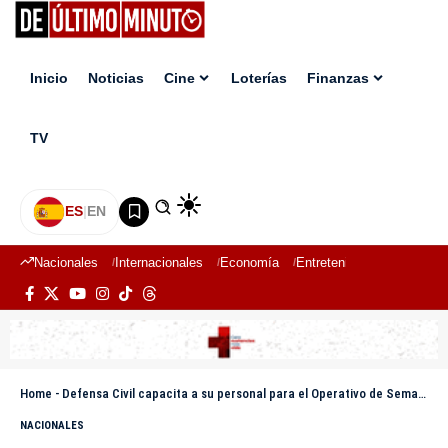
Inicio
Noticias
Cine
Loterías
Finanzas
TV
ES
|
EN
Nacionales
Internacionales
Economía
Entretenimiento
Deport
Home
-
Defensa Civil capacita a su personal para el Operativo de Semana Santa en Santiago
NACIONALES