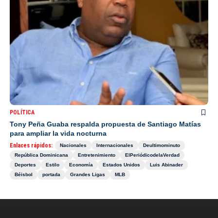
POLÍTICA
Tony Peña Guaba respalda propuesta de Santiago Matías
para ampliar la vida nocturna
Enlaces rápidos:
Nacionales
Internacionales
Deultimominuto
República Dominicana
Entretenimiento
ElPeriódicodelaVerdad
Deportes
Estilo
Economía
Estados Unidos
Luis Abinader
Béisbol
portada
Grandes Ligas
MLB