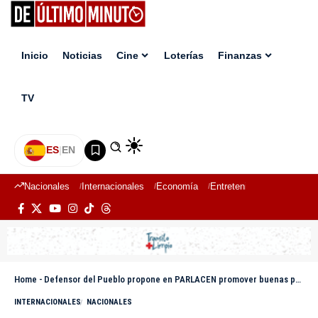
Inicio
Noticias
Cine
Loterías
Finanzas
TV
ES
|
EN
Nacionales
Internacionales
Economía
Entretenimiento
Deport
Home
-
Defensor del Pueblo propone en PARLACEN promover buenas prácticas que garanticen derechos humanos
INTERNACIONALES
NACIONALES