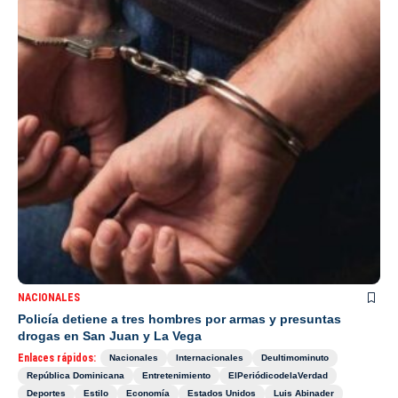
NACIONALES
Policía detiene a tres hombres por armas y presuntas
drogas en San Juan y La Vega
Enlaces rápidos:
Nacionales
Internacionales
Deultimominuto
República Dominicana
Entretenimiento
ElPeriódicodelaVerdad
Deportes
Estilo
Economía
Estados Unidos
Luis Abinader