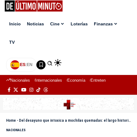
Inicio
Noticias
Cine
Loterías
Finanzas
TV
ES
|
EN
Nacionales
Internacionales
Economía
Entretenimiento
Deport
Home
-
Del desayuno que intoxica a mochilas quemadas: el largo historial del INABIE
NACIONALES