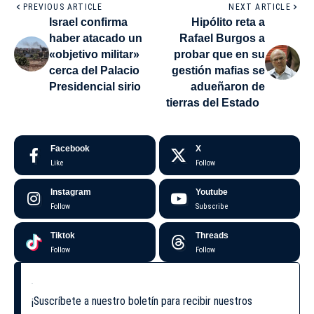
PREVIOUS ARTICLE
NEXT ARTICLE
Israel confirma
Hipólito reta a
haber atacado un
Rafael Burgos a
«objetivo militar»
probar que en su
cerca del Palacio
gestión mafias se
Presidencial sirio
adueñaron de
tierras del Estado
Facebook
X
Like
Follow
Instagram
Youtube
Follow
Subscribe
Tiktok
Threads
Follow
Follow
¡Suscríbete a nuestro boletín para recibir nuestros