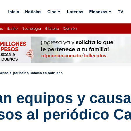
Inicio
Noticias
Cine
Loterías
Finanzas
TV
es
Estilo
Tecnología
Historia
Opinión
pesos al periódico Camino en Santiago
an equipos y caus
sos al periódico C