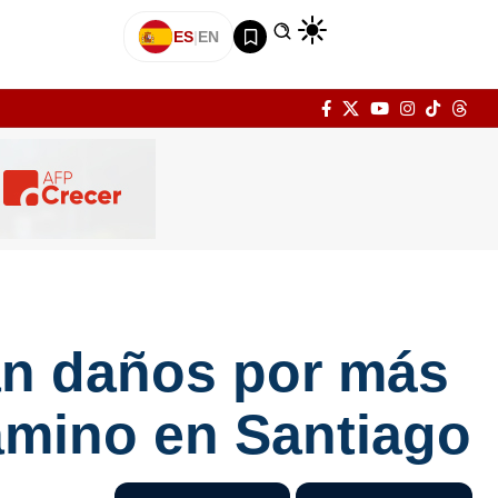
ES
|
EN
an daños por más
amino en Santiago