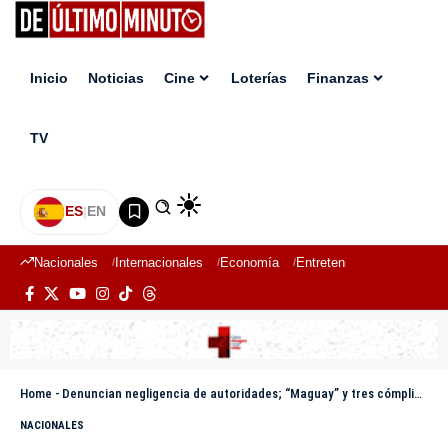
Inicio
Noticias
Cine
Loterías
Finanzas
TV
ES
|
EN
Nacionales
Internacionales
Economía
Entretenimiento
Deport
Home
-
Denuncian negligencia de autoridades; “Maguay” y tres cómplices siguen prófugos por homicidio
NACIONALES