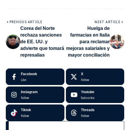
PREVIOUS ARTICLE
NEXT ARTICLE
Corea del Norte
Huelga de
rechaza sanciones
farmacias en Italia
de EE. UU. y
para reclamar
advierte que tomará
mejoras salariales y
represalias
mayor conciliación
Facebook
X
Like
Follow
Instagram
Youtube
Follow
Subscribe
Tiktok
Threads
Follow
Follow