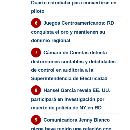
Duarte estudiaba para convertirse en
piloto
Juegos Centroamericanos: RD
conquista el oro y mantienen su
dominio regional
Cámara de Cuentas detecta
distorsiones contables y debilidades
de control en auditoría a la
Superintendencia de Electricidad
Hansel García revela EE. UU.
participará en investigación por
muerte de policía de NY en RD
Comunicadora Jenny Blanco
niega haya tenido una relación con