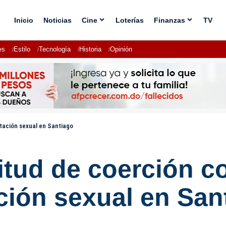
Inicio
Noticias
Cine
Loterías
Finanzas
TV
es
Estilo
Tecnología
Historia
Opinión
otación sexual en Santiago
itud de coerción c
ción sexual en San