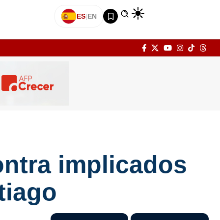
ES
|
EN
ontra implicados
tiago