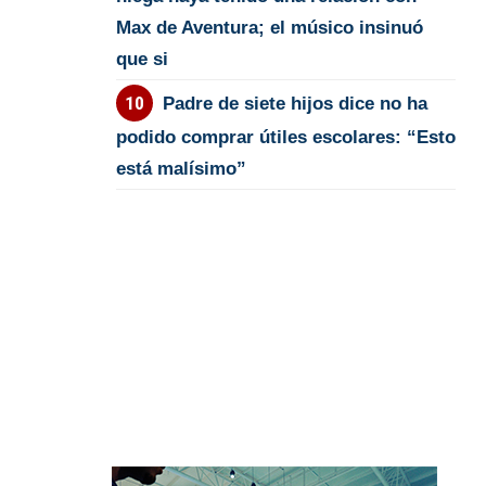
Max de Aventura; el músico insinuó
que si
Padre de siete hijos dice no ha
podido comprar útiles escolares: “Esto
está malísimo”