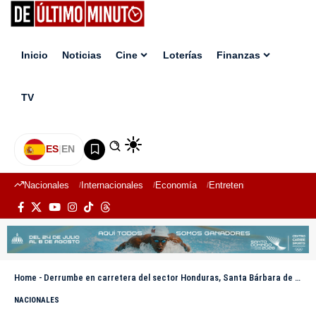
Inicio
Noticias
Cine
Loterías
Finanzas
TV
ES
|
EN
Nacionales
Internacionales
Economía
Entretenimiento
Deport
Home
-
Derrumbe en carretera del sector Honduras, Santa Bárbara de Samaná, representa peligro latente para la població
NACIONALES