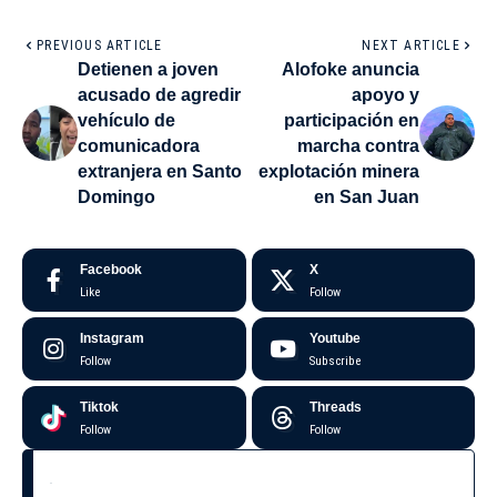
PREVIOUS ARTICLE
NEXT ARTICLE
Detienen a joven
Alofoke anuncia
acusado de agredir
apoyo y
vehículo de
participación en
comunicadora
marcha contra
extranjera en Santo
explotación minera
Domingo
en San Juan
Facebook
X
Like
Follow
Instagram
Youtube
Follow
Subscribe
Tiktok
Threads
Follow
Follow