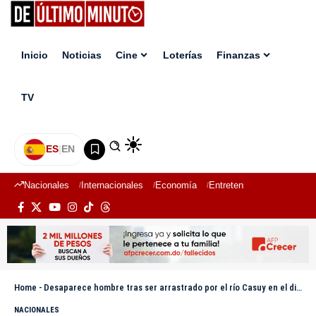
Inicio
Noticias
Cine
Loterías
Finanzas
TV
ES
|
EN
Nacionales
Internacionales
Economía
Entretenimiento
Deport
Home
-
Desaparece hombre tras ser arrastrado por el río Casuy en el distrito municipal El Puerto
NACIONALES