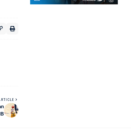
ARTICLE
an
NB