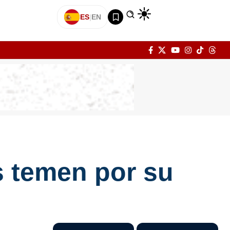
ES
|
EN
s temen por su