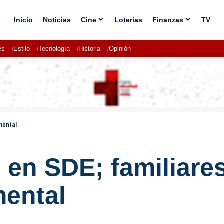
Inicio
Noticias
Cine
Loterías
Finanzas
TV
es
Estilo
Tecnología
Historia
Opinión
mental
 en SDE; familiare
mental