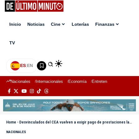
Inicio
Noticias
Cine
Loterías
Finanzas
TV
ES
|
EN
Nacionales
Internacionales
Economía
Entretenimiento
Deport
Home
-
Desvinculados del CEA vuelven a exigir pago de prestaciones laborales
NACIONALES