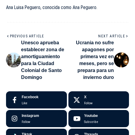
Ana Luisa Peguero, conocida como Ana Peguero.
PREVIOUS ARTICLE
NEXT ARTICLE
Unesco aprueba
Ucrania no sufre
establecer zona de
apagones por
amortiguamiento
primera vez en
para la Ciudad
meses, pero se
Colonial de Santo
prepara para un
Domingo
invierno duro
Facebook
X
Like
Follow
Instagram
Youtube
Follow
Subscribe
Tiktok
Threads